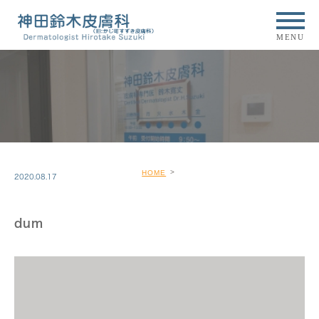
MENU
HOME
2020.08.17
dum