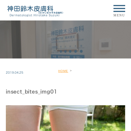
MENU
HOME
2019.04.25
insect_bites_img01