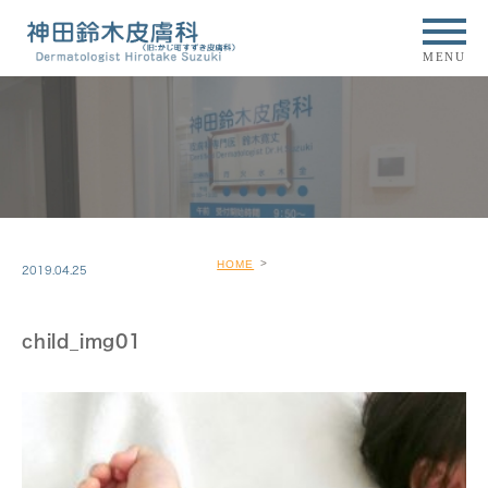
MENU
HOME
2019.04.25
child_img01